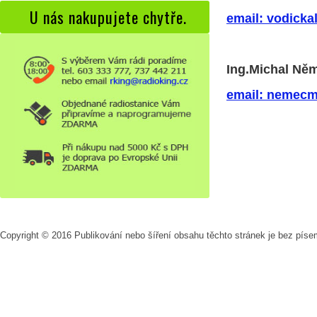
Radiokomunikační sítě
U nás nakupujete chytře.
email: vodicka
Radiokomunikační systém - pokrytí
Stacionární převaděče
S
Ing.Michal Něm
Půjčovna radiostanic
Instalace - Montáže
email: nemecm
UHF - VHF - MB - Instalace
Radioprojek
Copyright © 2016 Publikování nebo šíření obsahu těchto stránek je bez pís