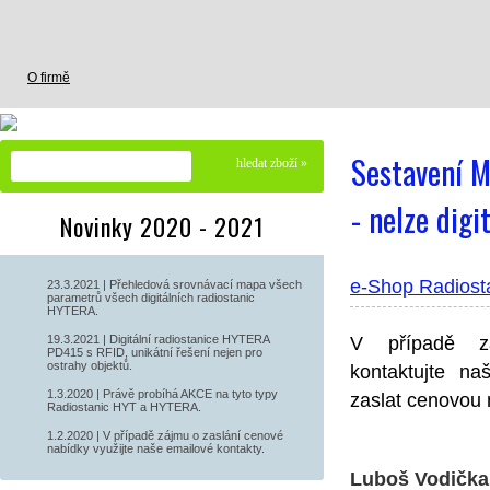
O firmě
O nás
Kontakty
Sestavení M
e-Shop Radiostanic
- nelze digi
Novinky 2020 - 2021
Digitální Ruční Radiostanice
Digtální Vozidlové Radiostanice
e-Shop Radiost
23.3.2021 | Přehledová srovnávací mapa všech
parametrů všech digitálních radiostanic
HYTERA.
Digitální UHF a VHF Převaděče
Analogové UHF/VHF Převaděče
19.3.2021 | Digitální radiostanice HYTERA
V případě z
PD415 s RFID, unikátní řešení nejen pro
ostrahy objektů.
kontaktujte na
Správný výběr radiostanice
1.3.2020 | Právě probíhá AKCE na tyto typy
zaslat cenovou 
Radiostanic HYT a HYTERA.
1.2.2020 | V případě zájmu o zaslání cenové
DIGITÁLNÍ nebo ANALOGOVÉ?
UHF nebo VHF?
VYUŽÍT S
nabídky využijte naše emailové kontakty.
Luboš Vodička