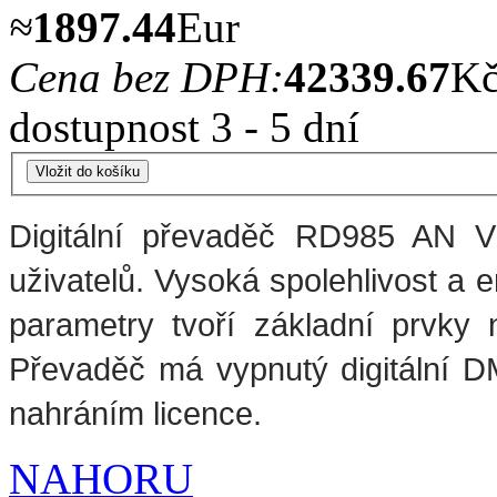
≈
1897.44
Eur
Cena bez DPH:
42339.67
K
dostupnost 3 - 5 dní
Digitální převaděč RD985 AN V
uživatelů. Vysoká spolehlivost a
parametry tvoří základní prvky 
Převaděč má vypnutý digitální D
nahráním licence.
NAHORU